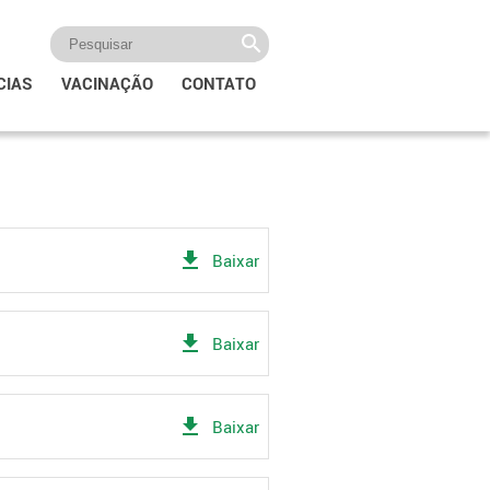
CIAS
VACINAÇÃO
CONTATO
get_app
Baixar
get_app
Baixar
get_app
Baixar