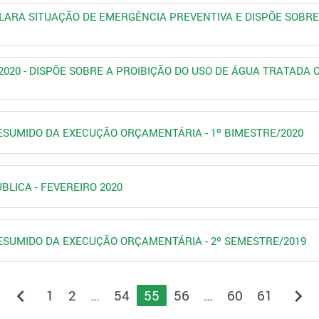
 DECLARA SITUAÇÃO DE EMERGÊNCIA PREVENTIVA E DISPÕE SOBR
7/2020 - DISPÕE SOBRE A PROIBIÇÃO DO USO DE ÁGUA TRATADA
 RESUMIDO DA EXECUÇÃO ORÇAMENTÁRIA - 1º BIMESTRE/2020
ÚBLICA - FEVEREIRO 2020
 RESUMIDO DA EXECUÇÃO ORÇAMENTÁRIA - 2º SEMESTRE/2019
chevron_left
chevron_right
1
2
…
54
55
56
…
60
61