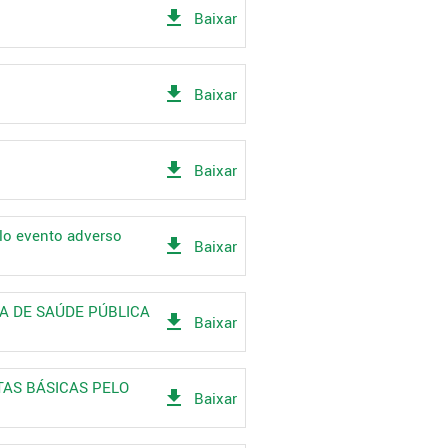
get_app
Baixar
get_app
Baixar
get_app
Baixar
elo evento adverso
get_app
Baixar
IA DE SAÚDE PÚBLICA
get_app
Baixar
STAS BÁSICAS PELO
get_app
Baixar