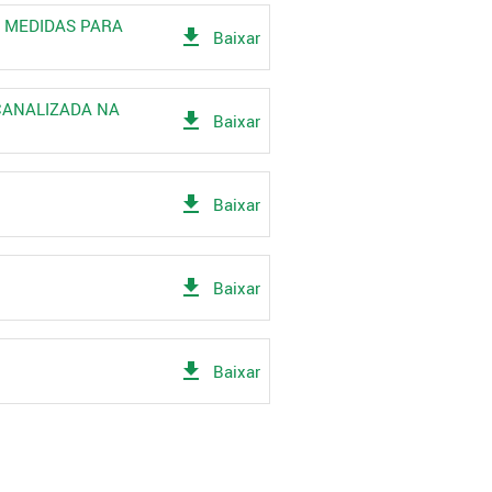
E MEDIDAS PARA
get_app
Baixar
 CANALIZADA NA
get_app
Baixar
get_app
Baixar
get_app
Baixar
get_app
Baixar