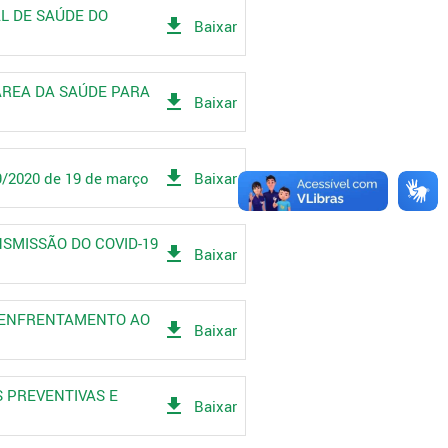
AL DE SAÚDE DO
get_app
Baixar
 ÁREA DA SAÚDE PARA
get_app
Baixar
get_app
19/2020 de 19 de março
Baixar
NSMISSÃO DO COVID-19
get_app
Baixar
 E ENFRENTAMENTO AO
get_app
Baixar
S PREVENTIVAS E
get_app
Baixar