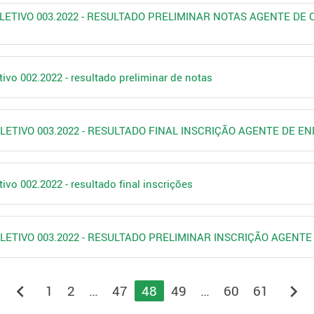
ELETIVO 003.2022 - RESULTADO PRELIMINAR NOTAS AGENTE DE
ivo 002.2022 - resultado preliminar de notas
ELETIVO 003.2022 - RESULTADO FINAL INSCRIÇÃO AGENTE DE E
ivo 002.2022 - resultado final inscrições
ELETIVO 003.2022 - RESULTADO PRELIMINAR INSCRIÇÃO AGENT
chevron_left
chevron_right
1
2
…
47
48
49
…
60
61