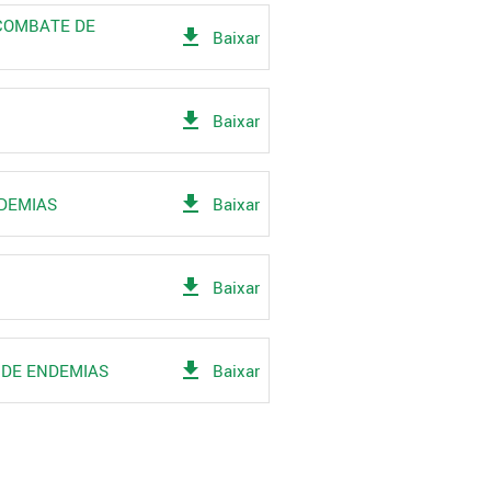
 COMBATE DE
get_app
Baixar
get_app
Baixar
get_app
NDEMIAS
Baixar
get_app
Baixar
get_app
E DE ENDEMIAS
Baixar