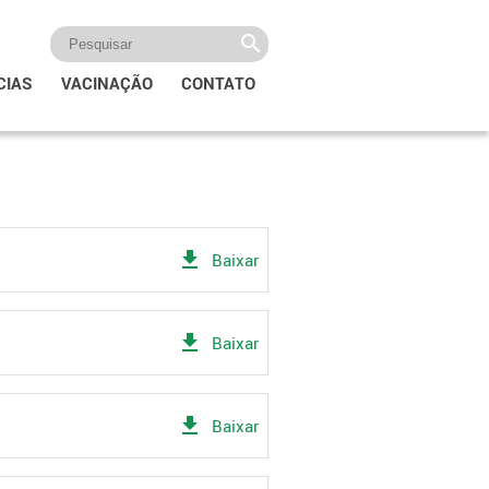
CIAS
VACINAÇÃO
CONTATO
get_app
Baixar
get_app
Baixar
get_app
Baixar